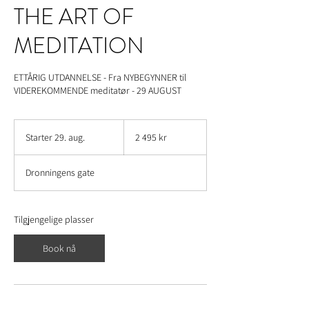
THE ART OF
MEDITATION
ETTÅRIG UTDANNELSE - Fra NYBEGYNNER til
VIDEREKOMMENDE meditatør - 29 AUGUST
2 495
norske
Starter 29. aug.
S
2 495 kr
kroner
t
a
Dronningens gate
r
t
e
r
Tilgjengelige plasser
2
9
Book nå
.
a
u
g
.