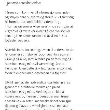
Tjenestebeskrivelse
I årene som kommer vil informasjonsmengden
og støyen bare bli større og større. Vi vil samtidig
bli bombardert med bilder, videoer og
informasjon som er AI generert - noe som gjør at
vi gradvis vil miste vår evne til å vite hva som er
sant og ikke. Dette kan føre til at vi lett mister
fotfeste i oss selv.
Å utvikle indre forankring, evnen til undersøke de
fenomener som dukker opp i oss - hva som er
virkelig og ikke, samt å tenke på en fornuftig og
hensiktsmessig måte vil være viktig i årene
fremover. Uten dette vil vi lett havne i ensomhet,
fordi friksjonen med omverden blir for stor.
Utviklingen av de nødvendige kvaliteten gjøres
gjennom å praktisere meditasjon på en
hensiktsmessig måte. Meditasjon er ikke å
«sveve rundt», men en prosess der man trener
spesifikke kvaliteter i menneskesinnet som gjør
det mulig å avsløre virkelighetens sanne natur.