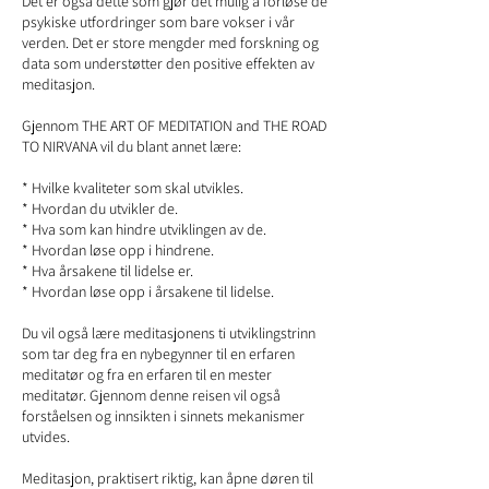
Det er også dette som gjør det mulig å forløse de
psykiske utfordringer som bare vokser i vår
verden. Det er store mengder med forskning og
data som understøtter den positive effekten av
meditasjon.
Gjennom THE ART OF MEDITATION and THE ROAD
TO NIRVANA vil du blant annet lære:
* Hvilke kvaliteter som skal utvikles.
* Hvordan du utvikler de.
* Hva som kan hindre utviklingen av de.
* Hvordan løse opp i hindrene.
* Hva årsakene til lidelse er.
* Hvordan løse opp i årsakene til lidelse.
Du vil også lære meditasjonens ti utviklingstrinn
som tar deg fra en nybegynner til en erfaren
meditatør og fra en erfaren til en mester
meditatør. Gjennom denne reisen vil også
forståelsen og innsikten i sinnets mekanismer
utvides.
Meditasjon, praktisert riktig, kan åpne døren til