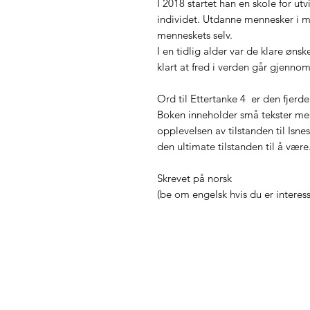
I 2018 startet han en skole for ut
individet. Utdanne mennesker i me
menneskets selv.
I en tidlig alder var de klare øns
klart at fred i verden går gjennom 
Ord til Ettertanke 4 er den fjerd
Boken inneholder små tekster med 
opplevelsen av tilstanden til Isne
den ultimate tilstanden til å være
Skrevet på norsk
(be om engelsk hvis du er interess