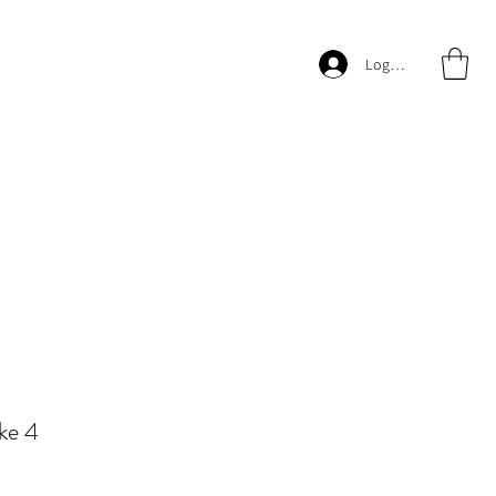
Logg inn
nke 4