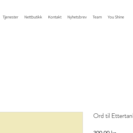
Tjenester
Nettbutikk
Kontakt
Nyhetsbrev
Team
You Shine
Ord til Etterta
Pris
300,00 kr