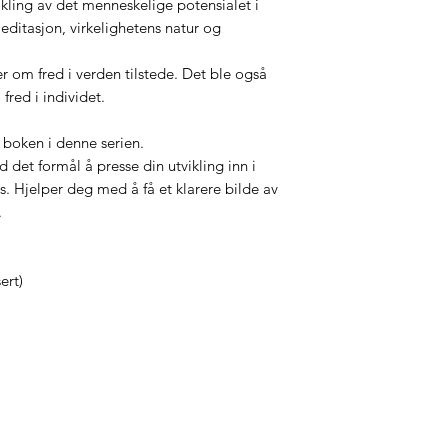
vikling av det menneskelige potensialet i
ditasjon, virkelighetens natur og
ker om fred i verden tilstede. Det ble også
fred i individet.
e boken i denne serien.
det formål å presse din utvikling inn i
ss. Hjelper deg med å få et klarere bilde av
.
ert)