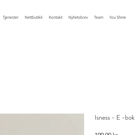
Tjenester
Nettbutikk
Kontakt
Nyhetsbrev
Team
You Shine
Isness - E -bok
Pris
199,00 kr